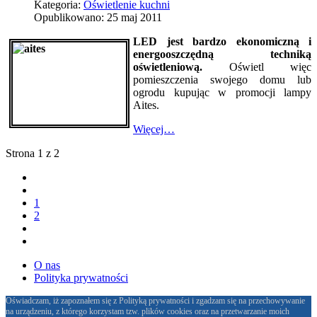
Kategoria:
Oświetlenie kuchni
Opublikowano: 25 maj 2011
LED jest bardzo ekonomiczną i
energooszczędną techniką
oświetleniową.
Oświetl więc
pomieszczenia swojego domu lub
ogrodu kupując w promocji lampy
Aites.
Więcej…
Strona 1 z 2
1
2
O nas
Polityka prywatności
Oświadczam, iż zapoznałem się z Polityką prywatności i zgadzam się na przechowywanie
na urządzeniu, z którego korzystam tzw. plików cookies oraz na przetwarzanie moich