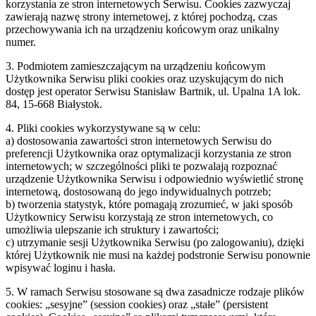
korzystania ze stron internetowych Serwisu. Cookies zazwyczaj
zawierają nazwę strony internetowej, z której pochodzą, czas
przechowywania ich na urządzeniu końcowym oraz unikalny
numer.
3. Podmiotem zamieszczającym na urządzeniu końcowym
Użytkownika Serwisu pliki cookies oraz uzyskującym do nich
dostęp jest operator Serwisu Stanisław Bartnik, ul. Upalna 1A lok.
84, 15-668 Białystok.
4. Pliki cookies wykorzystywane są w celu:
a) dostosowania zawartości stron internetowych Serwisu do
preferencji Użytkownika oraz optymalizacji korzystania ze stron
internetowych; w szczególności pliki te pozwalają rozpoznać
urządzenie Użytkownika Serwisu i odpowiednio wyświetlić stronę
internetową, dostosowaną do jego indywidualnych potrzeb;
b) tworzenia statystyk, które pomagają zrozumieć, w jaki sposób
Użytkownicy Serwisu korzystają ze stron internetowych, co
umożliwia ulepszanie ich struktury i zawartości;
c) utrzymanie sesji Użytkownika Serwisu (po zalogowaniu), dzięki
której Użytkownik nie musi na każdej podstronie Serwisu ponownie
wpisywać loginu i hasła.
5. W ramach Serwisu stosowane są dwa zasadnicze rodzaje plików
cookies: „sesyjne” (session cookies) oraz „stałe” (persistent