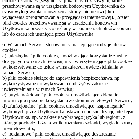
cookies). Cookies „sesyjne” są plikami tymczasowymi, które
przechowywane są w urządzeniu końcowym Użytkownika do
czasu wylogowania, opuszczenia strony internetowej lub
wyłączenia oprogramowania (przeglądarki internetowej). „Stałe”
pliki cookies przechowywane są w urządzeniu końcowym
Użytkownika przez czas określony w parametrach plików cookies
lub do czasu ich usunięcia przez Użytkownika.
6. W ramach Serwisu stosowane są następujące rodzaje plików
cookies:
a) „niezbędne” pliki cookies, umożliwiające korzystanie z usług
dostępnych w ramach Serwisu, np. uwierzytelniające pliki cookies
wykorzystywane do usług wymagających uwierzytelniania w
ramach Serwisu;
b) pliki cookies służące do zapewnienia bezpieczeństwa, np.
wykorzystywane do wykrywania nadużyć w zakresie
uwierzytelniania w ramach Serwisu;
c) „wydajnościowe” pliki cookies, umożliwiające zbieranie
informacji o sposobie korzystania ze stron internetowych Serwisu;
d) „funkcjonalne” pliki cookies, umożliwiające „zapamiętanie”
wybranych przez Użytkownika ustawień i personalizację interfejsu
Użytkownika, np. w zakresie wybranego języka lub regionu, z
którego pochodzi Użytkownik, rozmiaru czcionki, wyglądu strony
internetowej itp.;
e) „reklamowe” pliki cookies, umożliwiające dostarczanie