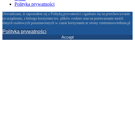
Polityka prywatności
Oświadczam, iż zapoznałem się z Polityką prywatności i zgadzam się na przechowywanie
na urządzeniu, z którego korzystam tzw. plików cookies oraz na przetwarzanie moich
danych osobowych pozostawionych w czasie korzystania ze strony centrumoswietlenia.pl
Polityka prywatności
Accept