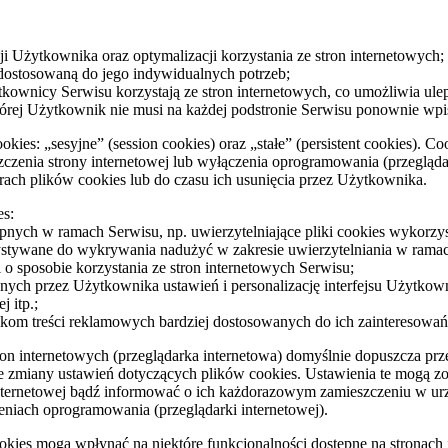
ji Użytkownika oraz optymalizacji korzystania ze stron internetowych;
dostosowaną do jego indywidualnych potrzeb;
kownicy Serwisu korzystają ze stron internetowych, co umożliwia uleps
tórej Użytkownik nie musi na każdej podstronie Serwisu ponownie wpis
ies: „sesyjne” (session cookies) oraz „stałe” (persistent cookies). 
nia strony internetowej lub wyłączenia oprogramowania (przeglądark
ch plików cookies lub do czasu ich usunięcia przez Użytkownika.
es:
stępnych w ramach Serwisu, np. uwierzytelniające pliki cookies wyko
zystywane do wykrywania nadużyć w zakresie uwierzytelniania w rama
 o sposobie korzystania ze stron internetowych Serwisu;
nych przez Użytkownika ustawień i personalizację interfejsu Użytkown
 itp.;
ikom treści reklamowych bardziej dostosowanych do ich zainteresowań
ron internetowych (przeglądarka internetowa) domyślnie dopuszcza 
miany ustawień dotyczących plików cookies. Ustawienia te mogą zos
internetowej bądź informować o ich każdorazowym zamieszczeniu w u
eniach oprogramowania (przeglądarki internetowej).
ookies mogą wpłynąć na niektóre funkcjonalności dostępne na stronach