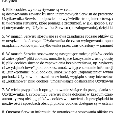
Białystok.
4. Pliki cookies wykorzystywane są w celu:
a) dostosowania zawartości stron internetowych Serwisu do preferenc
Użytkownika Serwisu i odpowiednio wyświetlić stronę internetową, 
b) tworzenia statystyk, które pomagają zrozumieć, w jaki sposób Użyt
c) utrzymanie sesji Użytkownika Serwisu (po zalogowaniu), dzięki k
5. W ramach Serwisu stosowane są dwa zasadnicze rodzaje plików cook
w urządzeniu końcowym Użytkownika do czasu wylogowania, opuszcze
urządzeniu końcowym Użytkownika przez czas określony w parametra
6. W ramach Serwisu stosowane są następujące rodzaje plików cooki
a) „niezbędne” pliki cookies, umożliwiające korzystanie z usług do
b) pliki cookies służące do zapewnienia bezpieczeństwa, np. wykor
c) „wydajnościowe” pliki cookies, umożliwiające zbieranie informacji
d) „funkcjonalne” pliki cookies, umożliwiające „zapamiętanie” wybra
pochodzi Użytkownik, rozmiaru czcionki, wyglądu strony internetowej
e) „reklamowe” pliki cookies, umożliwiające dostarczanie Użytkown
7. W wielu przypadkach oprogramowanie służące do przeglądania st
Użytkownika. Użytkownicy Serwisu mogą dokonać w każdym czasie z
automatyczną obsługę plików cookies w ustawieniach przeglądarki 
możliwości i sposobach obsługi plików cookies dostępne są w ustawi
8. Operator Serwisu informuje, że ograniczenia stosowania plików c