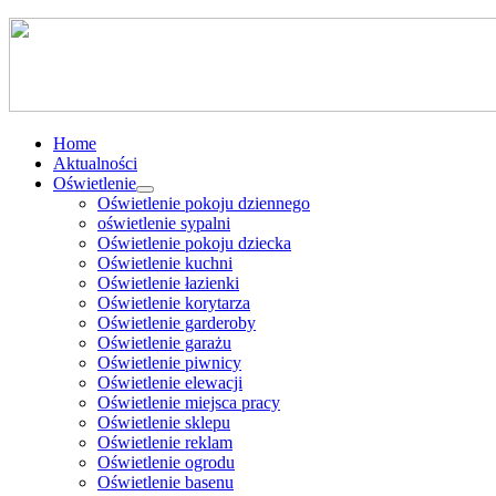
Home
Aktualności
Oświetlenie
Oświetlenie pokoju dziennego
oświetlenie sypalni
Oświetlenie pokoju dziecka
Oświetlenie kuchni
Oświetlenie łazienki
Oświetlenie korytarza
Oświetlenie garderoby
Oświetlenie garażu
Oświetlenie piwnicy
Oświetlenie elewacji
Oświetlenie miejsca pracy
Oświetlenie sklepu
Oświetlenie reklam
Oświetlenie ogrodu
Oświetlenie basenu