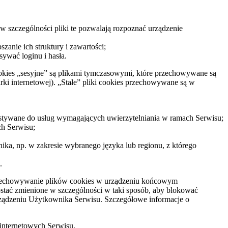
 w szczególności pliki te pozwalają rozpoznać urządzenie
zanie ich struktury i zawartości;
ywać loginu i hasła.
Cookies „sesyjne” są plikami tymczasowymi, które przechowywane są
i internetowej). „Stałe” pliki cookies przechowywane są w
rzystywane do usług wymagających uwierzytelniania w ramach Serwisu;
ch Serwisu;
ika, np. w zakresie wybranego języka lub regionu, z którego
.
przechowywanie plików cookies w urządzeniu końcowym
tać zmienione w szczególności w taki sposób, aby blokować
rządzeniu Użytkownika Serwisu. Szczegółowe informacje o
 internetowych Serwisu.