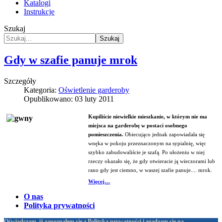
Katalogi
Instrukcje
Szukaj
Szukaj
Gdy w szafie panuje mrok
Szczegóły
Kategoria:
Oświetlenie garderoby
Opublikowano: 03 luty 2011
Kupiliście niewielkie mieszkanie, w którym nie ma
miejsca na garderobę w postaci osobnego
pomieszczenia.
Obiecująco jednak zapowiadała się
wnęka w pokoju przeznaczonym na sypialnię, więc
szybko zabudowaliście je szafą. Po ułożeniu w niej
rzeczy okazało się, że gdy otwieracie ją wieczorami lub
rano gdy jest ciemno, w waszej szafie panuje.... mrok.
Więcej…
O nas
Polityka prywatności
Oświadczam, iż zapoznałem się z Polityką prywatności i zgadzam się na