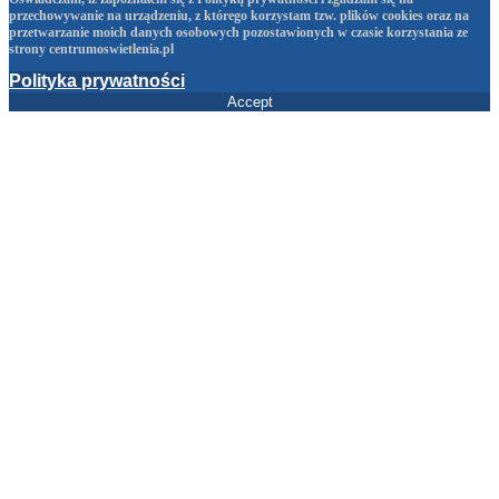
przechowywanie na urządzeniu, z którego korzystam tzw. plików cookies oraz na
przetwarzanie moich danych osobowych pozostawionych w czasie korzystania ze
strony centrumoswietlenia.pl
Polityka prywatności
Accept