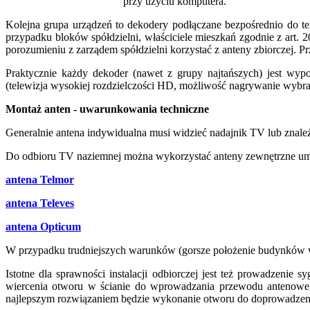
przy użyciu komputera.
Kolejna grupa urządzeń to dekodery podłączane bezpośrednio do te
przypadku bloków spółdzielni, właściciele mieszkań zgodnie z art.
porozumieniu z zarządem spółdzielni korzystać z anteny zbiorczej. Pr
Praktycznie każdy dekoder (nawet z grupy najtańszych) jest wyp
(telewizja wysokiej rozdzielczości HD, możliwość nagrywanie wybran
Montaż anten - uwarunkowania techniczne
Generalnie antena indywidualna musi widzieć nadajnik TV lub znale
Do odbioru TV naziemnej można wykorzystać anteny zewnętrzne umiesz
antena Telmor
antena Televes
antena Opticum
W przypadku trudniejszych warunków (gorsze położenie budynków w
Istotne dla sprawności instalacji odbiorczej jest też prowadzenie
wiercenia otworu w ścianie do wprowadzania przewodu antenow
najlepszym rozwiązaniem będzie wykonanie otworu do doprowadzen