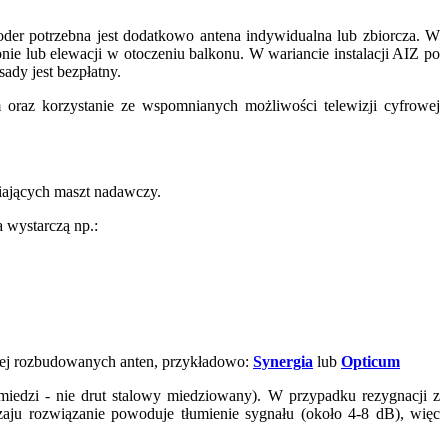
oder potrzebna jest dodatkowo antena indywidualna lub zbiorcza. W
ie lub elewacji w otoczeniu balkonu. W wariancie instalacji AIZ po
ady jest bezpłatny.
 oraz korzystanie ze wspomnianych możliwości telewizji cyfrowej
niających maszt nadawczy.
 wystarczą np.:
iej rozbudowanych anten, przykładowo:
Synergia
lub
Opticum
z miedzi - nie drut stalowy miedziowany). W przypadku rezygnacji z
dzaju rozwiązanie powoduje tłumienie sygnału (około 4-8 dB), więc