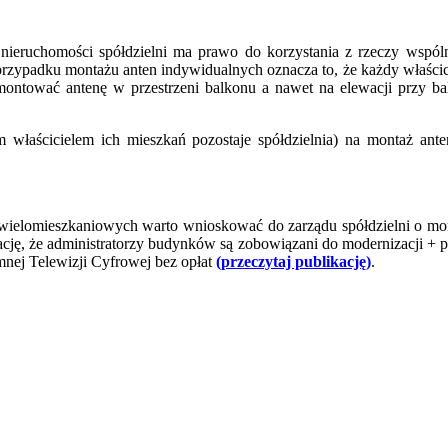
nieruchomości spółdzielni ma prawo do korzystania z rzeczy wspóln
przypadku montażu anten indywidualnych oznacza to, że każdy właścicie
ontować antenę w przestrzeni balkonu a nawet na elewacji przy bal
 właścicielem ich mieszkań pozostaje spółdzielnia) na montaż ante
omieszkaniowych warto wnioskować do zarządu spółdzielni o montaż i
rmację, że administratorzy budynków są zobowiązani do modernizacji + 
nej Telewizji Cyfrowej bez opłat
(przeczytaj publikację)
.