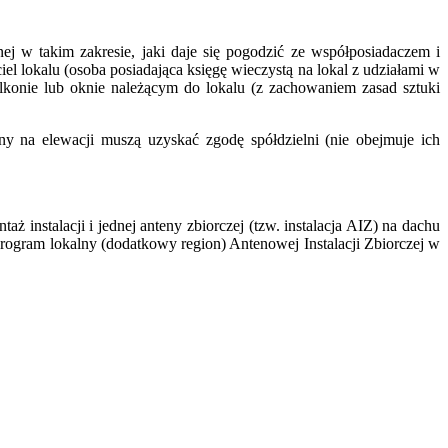
ej w takim zakresie, jaki daje się pogodzić ze współposiadaczem i
l lokalu (osoba posiadająca księgę wieczystą na lokal z udziałami w
konie lub oknie należącym do lokalu (z zachowaniem zasad sztuki
ny na elewacji muszą uzyskać zgodę spółdzielni (nie obejmuje ich
nstalacji i jednej anteny zbiorczej (tzw. instalacja AIZ) na dachu
program lokalny (dodatkowy region) Antenowej Instalacji Zbiorczej w