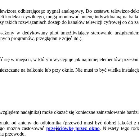
lewizora odbierającego sygnał analogowy. Do zestawu telewizor-dek
 206 kodeksu cywilnego, mogą montować antenę indywidualną na balkon
zy takich rozwiązaniach dostęp do kanałów telewizji cyfrowej co do zas
osażony w dedykowany pilot umożliwiający sterowanie urządzeniem
ych programów, przeglądanie zdjęć itd.).
źć się w miejscu, w którym występuje jak najmniej elementów przesła
czane na balkonie lub przy oknie. Nie musi to być wielka instalacja
zględem nadajnika) może okazać się konieczne zainstalowanie bardz
 sygnału od anteny do odbiornika (przewód musi być dobrej jakości 
ego można zastosować
przejściówkę przez okno
. Niestety tego ro
ia przewodu.