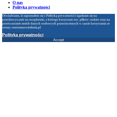
O nas
Polityka prywatności
Oświadczam, iż zapoznałem się z Polityką prywatności i zgadzam się na
przechowywanie na urządzeniu, z którego korzystam tzw. plików cookies oraz na
przetwarzanie moich danych osobowych pozostawionych w czasie korzystania ze
strony centrumoswietlenia.pl
Polityka prywatności
Accept