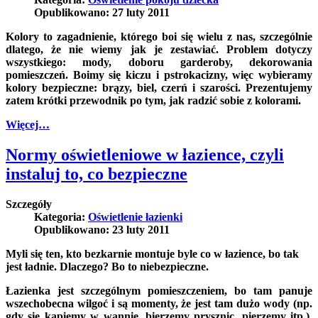
Opublikowano: 27 luty 2011
Kolory to zagadnienie, którego boi się wielu z nas, szczególnie
dlatego, że nie wiemy jak je zestawiać. Problem dotyczy
wszystkiego: mody, doboru garderoby, dekorowania
pomieszczeń.
Boimy się kiczu i pstrokacizny, więc wybieramy
kolory bezpieczne: brązy, biel, czerń i szarości. Prezentujemy
zatem krótki przewodnik po tym, jak radzić sobie z kolorami.
Więcej…
Normy oświetleniowe w łazience, czyli
instaluj to, co bezpieczne
Szczegóły
Kategoria:
Oświetlenie łazienki
Opublikowano: 23 luty 2011
Myli się ten, kto bezkarnie montuje byle co w łazience, bo tak
jest ładnie. Dlaczego? Bo to niebezpieczne.
Łazienka jest szczególnym pomieszczeniem, bo tam panuje
wszechobecna wilgoć i są momenty, że jest tam dużo wody (np.
gdy się kąpiemy w wannie, bierzemy prysznic, pierzemy itp.).