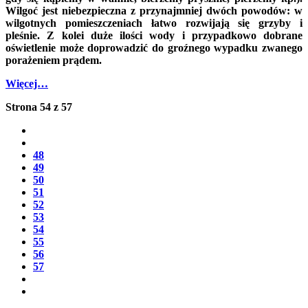
Wilgoć jest niebezpieczna z przynajmniej dwóch powodów: w
wilgotnych pomieszczeniach łatwo rozwijają się grzyby i
pleśnie. Z kolei duże ilości wody i przypadkowo dobrane
oświetlenie może doprowadzić do groźnego wypadku zwanego
porażeniem prądem.
Więcej…
Strona 54 z 57
48
49
50
51
52
53
54
55
56
57