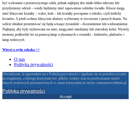
być wykonane z przezroczystego szkła, jednak najlepiej aby miało lekko mleczny lub
przydymiony odcień – wtedy będziemy mieć zapewnione subtelne światło. Klosze mogą
mieć klasyczne kształty – walce, kule – lub kształty powiązane z rokoko, czyli kielichy
kwiatów. A jeżeli wolimy klasyczne abażury wybieramy te stworzone z jasnych tkanin. Na
suficie idealnie prezentować się będą wiszące
żyra
ndole
– dwuramienne lub wieloramienne.
Najlepiej, aby były stylizowane na stare, mogą mieć miedziany lub starozłoty kolor. Wystrój
możemy podkreślić też za pomocą lamp wykonanych z ceramiki – kinkietów, plafonów i
lamp stołowych.
Więcej o stylu rokoko >>
O nas
Polityka prywatności
Oświadczam, iż zapoznałem się z Polityką prywatności i zgadzam się na przechowywanie
na urządzeniu, z którego korzystam tzw. plików cookies oraz na przetwarzanie moich
danych osobowych pozostawionych w czasie korzystania ze strony centrumoswietlenia.pl
Polityka prywatności
Accept