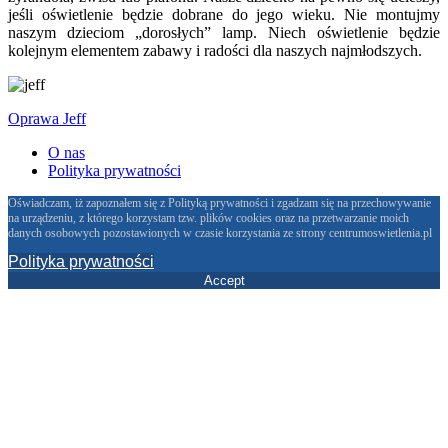
jeśli oświetlenie będzie dobrane do jego wieku. Nie montujmy
naszym dzieciom „dorosłych” lamp. Niech oświetlenie będzie
kolejnym elementem zabawy i radości dla naszych najmłodszych.
Oprawa Jeff
O nas
Polityka prywatności
Oświadczam, iż zapoznałem się z Polityką prywatności i zgadzam się na przechowywanie
na urządzeniu, z którego korzystam tzw. plików cookies oraz na przetwarzanie moich
danych osobowych pozostawionych w czasie korzystania ze strony centrumoswietlenia.pl
Polityka prywatności
Accept