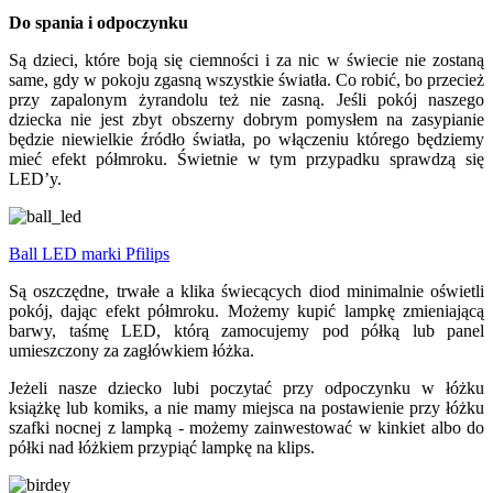
Do spania i odpoczynku
Są dzieci, które boją się ciemności i za nic w świecie nie zostaną
same, gdy w pokoju zgasną wszystkie światła. Co robić, bo przecież
przy zapalonym żyrandolu też nie zasną. Jeśli pokój naszego
dziecka nie jest zbyt obszerny dobrym pomysłem na zasypianie
będzie niewielkie źródło światła, po włączeniu którego będziemy
mieć efekt półmroku. Świetnie w tym przypadku sprawdzą się
LED’y.
Ball LED marki Pfilips
Są oszczędne, trwałe a klika świecących diod minimalnie oświetli
pokój, dając efekt półmroku. Możemy kupić lampkę zmieniającą
barwy, taśmę LED, którą zamocujemy pod półką lub panel
umieszczony za zagłówkiem łóżka.
Jeżeli nasze dziecko lubi poczytać przy odpoczynku w łóżku
książkę lub komiks, a nie mamy miejsca na postawienie przy łóżku
szafki nocnej z lampką - możemy zainwestować w kinkiet albo do
półki nad łóżkiem przypiąć lampkę na klips.