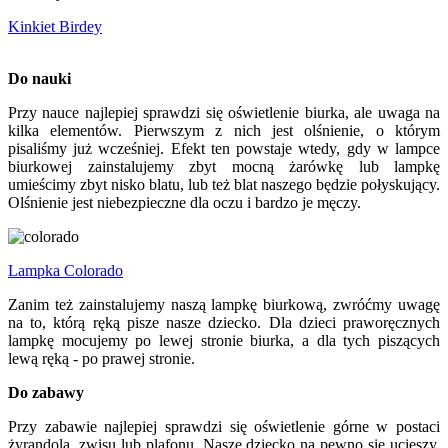
Kinkiet Birdey
Do nauki
Przy nauce najlepiej sprawdzi się oświetlenie biurka, ale uwaga na
kilka elementów. Pierwszym z nich jest olśnienie, o którym
pisaliśmy już wcześniej. Efekt ten powstaje wtedy, gdy w lampce
biurkowej zainstalujemy zbyt mocną żarówkę lub lampkę
umieścimy zbyt nisko blatu, lub też blat naszego będzie połyskujący.
Olśnienie jest niebezpieczne dla oczu i bardzo je męczy.
Lampka Colorado
Zanim też zainstalujemy naszą lampkę biurkową, zwróćmy uwagę
na to, którą ręką pisze nasze dziecko. Dla dzieci praworęcznych
lampkę mocujemy po lewej stronie biurka, a dla tych piszących
lewą ręką - po prawej stronie.
Do zabawy
Przy zabawie najlepiej sprawdzi się oświetlenie górne w postaci
żyrandola, zwisu lub plafonu. Nasze dziecko na pewno się ucieszy,