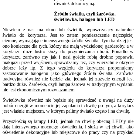
również dekoracyjną.
Źródło światła, czyli żarówka,
świetlówka, halogen lub LED
Niewielu z nas ma okno lub świetlik, wpuszczający naturalne
światło do korytarza. Jest to zatem pomieszczenie najczęściej
ciemne, wymagające intensywnego źródła światła. Tym bardziej jest
ono konieczne dla tych, którzy nie mają wydzielonej garderoby, a w
korytarzu duże lustro służy do przymierzania ubrań. Ponadto w
korytarzu zarówno my jak i nasi goście robią drobne poprawki
makijażu przed wyjściem, sprawdzamy też, czy wierzchnie okrycie
dobrze leży itp. Z tego względu do korytarza proponujemy
zastosowanie halogenu jako głównego źródła światła. Żarówka
tradycyjna również nie będzie zła, jednak jej zużycie energii jest
bardzo duże. Żarówka, czyli lampa żarowa w tradycyjnym wydaniu
nie jest ekonomicznym rozwiązaniem.
Świetlówka również nie będzie się sprawdzać z uwagi na duży
pobór energii w momencie jej zapalania i chwilę po tym, a korytarz
jest właśnie miejscem, w którym palimy światło często i na chwilę.
Przyszłością są lampy LED, jednak na chwilę obecną LED’y nie
dają intensywnego mocnego oświetlenia, i służą w tej chwili jako
oświetlenie dekoracyjne lub miejscowe do pracy czy na przykład