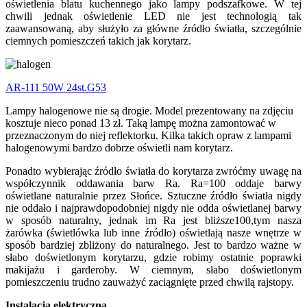
oświetlenia blatu kuchennego jako lampy podszafkowe. W tej
chwili jednak oświetlenie LED nie jest technologią tak
zaawansowaną, aby służyło za główne źródło światła, szczególnie
ciemnych pomieszczeń takich jak korytarz.
AR-111 50W 24st.G53
Lampy halogenowe nie są drogie. Model prezentowany na zdjęciu
kosztuje nieco ponad 13 zł. Taką lampę można zamontować w
przeznaczonym do niej reflektorku. Kilka takich opraw z lampami
halogenowymi bardzo dobrze oświetli nam korytarz.
Ponadto wybierając źródło światła do korytarza zwróćmy uwagę na
współczynnik oddawania barw Ra. Ra=100 oddaje barwy
oświetlane naturalnie przez Słońce. Sztuczne źródło światła nigdy
nie oddało i najprawdopodobniej nigdy nie odda oświetlanej barwy
w sposób naturalny, jednak im Ra jest bliższe100,tym nasza
żarówka (świetlówka lub inne źródło) oświetlają nasze wnętrze w
sposób bardziej zbliżony do naturalnego. Jest to bardzo ważne w
słabo doświetlonym korytarzu, gdzie robimy ostatnie poprawki
makijażu i garderoby. W ciemnym, słabo doświetlonym
pomieszczeniu trudno zauważyć zaciągnięte przed chwilą rajstopy.
Instalacja elektryczna