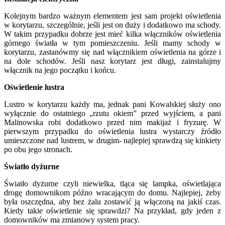
Kolejnym bardzo ważnym elementem jest sam projekt oświetlenia
w korytarzu, szczególnie, jeśli jest on duży i dodatkowo ma schody.
W takim przypadku dobrze jest mieć kilka włączników oświetlenia
górnego światła w tym pomieszczeniu. Jeśli mamy schody w
korytarzu, zastanówmy się nad włącznikiem oświetlenia na górze i
na dole schodów. Jeśli nasz korytarz jest długi, zainstalujmy
włącznik na jego początku i końcu.
Oświetlenie lustra
Lustro w korytarzu każdy ma, jednak pani Kowalskiej służy ono
wyłącznie do ostatniego „rzutu okiem” przed wyjściem, a pani
Malinowska robi dodatkowo przed nim makijaż i fryzurę. W
pierwszym przypadku do oświetlenia lustra wystarczy źródło
umieszczone nad lustrem, w drugim- najlepiej sprawdzą się kinkiety
po obu jego stronach.
Światło dyżurne
Światło dyżurne czyli niewielka, tląca się lampka, oświetlająca
drogę domownikom późno wracającym do domu. Najlepiej, żeby
była oszczędna, aby bez żalu zostawić ją włączoną na jakiś czas.
Kiedy takie oświetlenie się sprawdzi? Na przykład, gdy jeden z
domowników ma zmianowy system pracy.