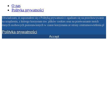
O nas
Polityka prywatności
Oświadczam, iż zapoznałem się z Polityką prywatności i zgadzam się na przechowywanie
na urządzeniu, z którego korzystam tzw. plików cookies oraz na przetwarzanie moich
danych osobowych pozostawionych w czasie korzystania ze strony centrumoswietlenia.pl
Polityka prywatności
Accept