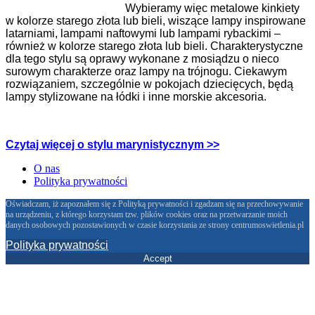
Wybieramy więc metalowe kinkiety
w kolorze starego złota lub bieli, wiszące lampy inspirowane
latarniami, lampami naftowymi lub lampami rybackimi –
również w kolorze starego złota lub bieli. Charakterystyczne
dla tego stylu są oprawy wykonane
z mosiądzu o nieco
surowym charakterze oraz lampy na trójnogu. Ciekawym
rozwiązaniem, szczególnie w pokojach dziecięcych, będą
lampy stylizowane na łódki i inne morskie akcesoria.
Czytaj więcej o stylu marynistycznym >>
O nas
Polityka prywatności
Oświadczam, iż zapoznałem się z Polityką prywatności i zgadzam się na przechowywanie
na urządzeniu, z którego korzystam tzw. plików cookies oraz na przetwarzanie moich
danych osobowych pozostawionych w czasie korzystania ze strony centrumoswietlenia.pl
Polityka prywatności
Accept