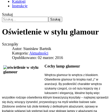
Katalogi
Instrukcje
Szukaj
Szukaj
Oświetlenie w stylu glamour
Szczegóły
Autor:
Stanisław Bartnik
Kategoria:
Aktualności
Opublikowano: 02 marzec 2016
Cechy lamp glamour
Wnętrza glamour to wnętrza z blaskiem.
Oświetlenie glamour to kropka nad „i” w
aranżacji. By podkreślić charakter wnętrza
szukamy czegoś, co od razu kojarzy się z
luksusem i elegancją. Idealne będą więc
wszystkie rodzaje oświetlenia którym towarzyszą kryształy – najlepiej sprawdzi
się duży, wiszący żyrandol, przywodzący na myśl wielkie balowe sale.
Zdobione srebrne lub złote kinkiety z delikatnymi abażurami, oprawy w
kształcie szklanej lub srebrnej kuli oraz stołowe lampy z abażurami na