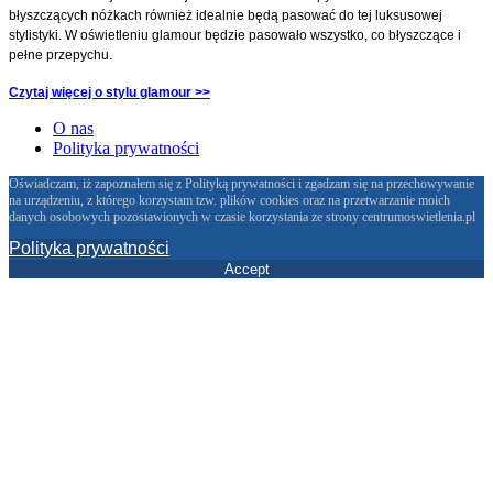
błyszczących nóżkach również idealnie będą pasować do tej luksusowej
stylistyki. W oświetleniu glamour będzie pasowało wszystko, co błyszczące i
pełne przepychu.
Czytaj więcej o stylu glamour >>
O nas
Polityka prywatności
Oświadczam, iż zapoznałem się z Polityką prywatności i zgadzam się na przechowywanie
na urządzeniu, z którego korzystam tzw. plików cookies oraz na przetwarzanie moich
danych osobowych pozostawionych w czasie korzystania ze strony centrumoswietlenia.pl
Polityka prywatności
Accept