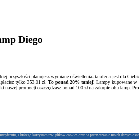
amp Diego
kiej przyszłości planujesz wymianę oświetlenia- ta oferta jest dla Ci
płacisz tylko 353,01 zł.
To ponad 20% taniej!
Lampy kupowane w ze
ęki naszej promocji oszczędzasz ponad 100 zł na zakupie obu lamp. P
urządzeniu, z którego korzystam tzw. plików cookies oraz na przetwarzanie moich danych oso