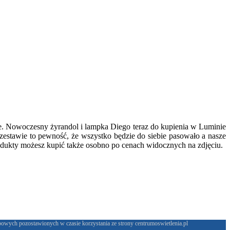
ebie. Nowoczesny żyrandol i lampka Diego teraz do kupienia w Luminie
stawie to pewność, że wszystko będzie do siebie pasowało a nasze
rodukty możesz kupić także osobno po cenach widocznych na zdjęciu.
bowych pozostawionych w czasie korzystania ze strony centrumoswietlenia.pl