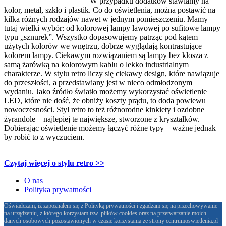
W przypadku dodatków stawiamy na
kolor, metal, szkło i plastik. Co do oświetlenia, można postawić na
kilka różnych rodzajów nawet w jednym pomieszczeniu. Mamy
tutaj wielki wybór: od kolorowej lampy lawowej po sufitowe lampy
typu „sznurek”. Wszystko dopasowujemy patrząc pod kątem
użytych kolorów we wnętrzu, dobrze wyglądają kontrastujące
kolorem lampy. Ciekawym rozwiązaniem są lampy bez klosza z
samą żarówką na kolorowym kablu o lekko industrialnym
charakterze. W stylu retro liczy się ciekawy design, które nawiązuje
do przeszłości, a przedstawiany jest w nieco odmłodzonym
wydaniu. Jako źródło światło możemy wykorzystać oświetlenie
LED, które nie dość, że obniży koszty prądu, to doda powiewu
nowoczesności. Styl retro to też różnorodne kinkiety i ozdobne
żyrandole – najlepiej te największe, stworzone z kryształków.
Dobierając oświetlenie możemy łączyć różne typy – ważne jednak
by robić to z wyczuciem.
Czytaj więcej o stylu retro >>
O nas
Polityka prywatności
Oświadczam, iż zapoznałem się z Polityką prywatności i zgadzam się na przechowywanie
na urządzeniu, z którego korzystam tzw. plików cookies oraz na przetwarzanie moich
danych osobowych pozostawionych w czasie korzystania ze strony centrumoswietlenia.pl