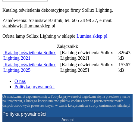
Katalog oświetlenia dekoracyjnego firmy Sollux Lighting.
Zamówienia: Stanisław Bartnik, tel. 605 24 98 27, e-mail:
stanislaw[at]lumina.sklep.pl
Oferta lamp Sollux Lighting w sklepie
Lumina.sklep.pl
Załączniki:
Katalog oświetlenia Sollux
[Katalog oświetlenia Sollux
82643
Lighting 2021
Lighting 2021]
kB
Katalog oświetlenia Sollux
[Katalog oświetlenia Sollux
15367
Lighting 2025
Lighting 2025]
kB
O nas
Polityka prywatności
Oświadczam, iż zapoznałem się z Polityką prywatności i zgadzam się na przechowywanie
na urządzeniu, z którego korzystam tzw. plików cookies oraz na przetwarzanie moich
danych osobowych pozostawionych w czasie korzystania ze strony centrumoswietlenia.pl
Polityka prywatności
Accept