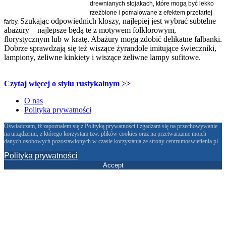
drewnianych
stojakach, które mogą być lekko
rzeźbione i pomalowane z efektem przetartej
Szukając odpowiednich kloszy, najlepiej jest wybrać subtelne
farby.
abażury – najlepsze będą te z motywem folklorowym,
florystycznym lub w kratę. Abażury mogą zdobić delikatne falbanki.
Dobrze sprawdzają się też wiszące żyrandole imitujące świeczniki,
lampiony, żeliwne kinkiety i wiszące żeliwne lampy sufitowe.
Czytaj więcej o stylu rustykalnym >>
O nas
Polityka prywatności
Oświadczam, iż zapoznałem się z Polityką prywatności i zgadzam się na przechowywanie
na urządzeniu, z którego korzystam tzw. plików cookies oraz na przetwarzanie moich
danych osobowych pozostawionych w czasie korzystania ze strony centrumoswietlenia.pl
Polityka prywatności
Accept