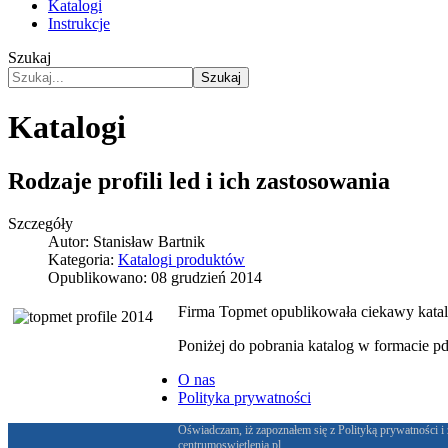
Katalogi
Instrukcje
Szukaj
Szukaj
Katalogi
Rodzaje profili led i ich zastosowania
Szczegóły
Autor:
Stanisław Bartnik
Kategoria:
Katalogi produktów
Opublikowano: 08 grudzień 2014
Firma Topmet opublikowała ciekawy katalog
Poniżej do pobrania katalog w formacie pd
O nas
Polityka prywatności
Oświadczam, iż zapoznałem się z Polityką prywatności i
centrumoswietlenia.pl