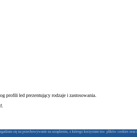
 profili led prezentujący rodzaje i zastosowania.
f.
 zgadzam się na przechowywanie na urządzeniu, z którego korzystam tzw. plików cookies ora