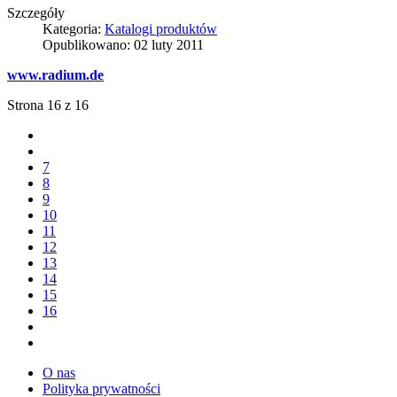
Szczegóły
Kategoria:
Katalogi produktów
Opublikowano: 02 luty 2011
www.radium.de
Strona 16 z 16
7
8
9
10
11
12
13
14
15
16
O nas
Polityka prywatności