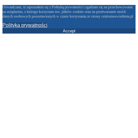
Oświadczam, iż zapoznałem się z Polityką prywatności i zgadzam się na przechowywanie
na urządzeniu, z którego korzystam tzw. plików cookies oraz na przetwarzanie moich
danych osobowych pozostawionych w czasie korzystania ze strony centrumoswietlenia.pl
Polityka prywatności
Accept