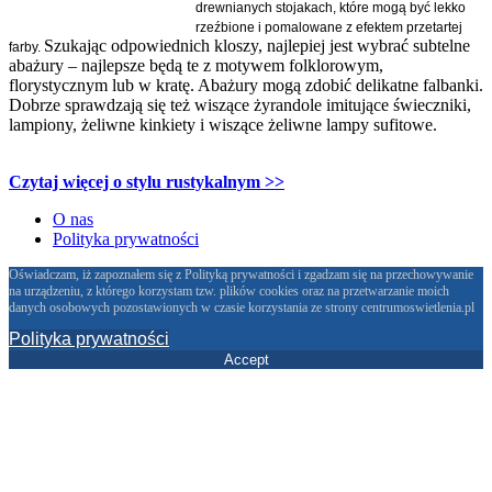
drewnianych
stojakach, które mogą być lekko
rzeźbione i pomalowane z efektem przetartej
Szukając odpowiednich kloszy, najlepiej jest wybrać subtelne
farby.
abażury – najlepsze będą te z motywem folklorowym,
florystycznym lub w kratę. Abażury mogą zdobić delikatne falbanki.
Dobrze sprawdzają się też wiszące żyrandole imitujące świeczniki,
lampiony, żeliwne kinkiety i wiszące żeliwne lampy sufitowe.
Czytaj więcej o stylu rustykalnym >>
O nas
Polityka prywatności
Oświadczam, iż zapoznałem się z Polityką prywatności i zgadzam się na przechowywanie
na urządzeniu, z którego korzystam tzw. plików cookies oraz na przetwarzanie moich
danych osobowych pozostawionych w czasie korzystania ze strony centrumoswietlenia.pl
Polityka prywatności
Accept