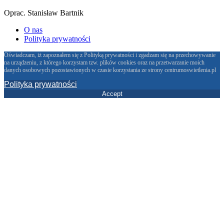
Oprac. Stanisław Bartnik
O nas
Polityka prywatności
Oświadczam, iż zapoznałem się z Polityką prywatności i zgadzam się na przechowywanie
na urządzeniu, z którego korzystam tzw. plików cookies oraz na przetwarzanie moich
danych osobowych pozostawionych w czasie korzystania ze strony centrumoswietlenia.pl
Polityka prywatności
Accept