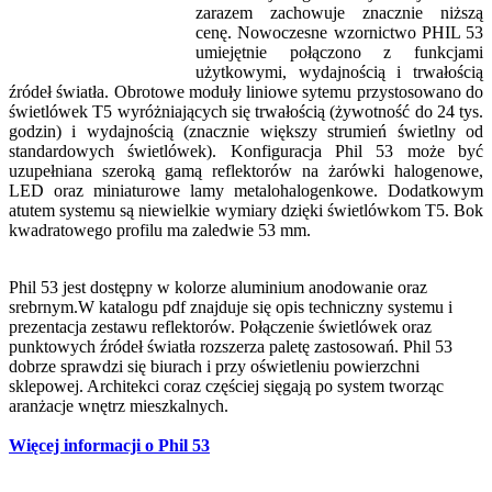
zarazem zachowuje znacznie niższą
cenę. Nowoczesne wzornictwo PHIL 53
umiejętnie połączono z funkcjami
użytkowymi, wydajnością i trwałością
źródeł światła. Obrotowe moduły liniowe sytemu przystosowano do
świetlówek T5 wyróżniających się trwałością (żywotność do 24 tys.
godzin) i wydajnością (znacznie większy strumień świetlny od
standardowych świetlówek). Konfiguracja Phil 53 może być
uzupełniana szeroką gamą reflektorów na żarówki halogenowe,
LED oraz miniaturowe lamy metalohalogenkowe. Dodatkowym
atutem systemu są niewielkie wymiary dzięki świetlówkom T5. Bok
kwadratowego profilu ma zaledwie 53 mm.
Phil 53 jest dostępny w kolorze aluminium anodowanie oraz
srebrnym.W katalogu pdf znajduje się opis techniczny systemu i
prezentacja zestawu reflektorów. Połączenie świetlówek oraz
punktowych źródeł światła rozszerza paletę zastosowań. Phil 53
dobrze sprawdzi się biurach i przy oświetleniu powierzchni
sklepowej. Architekci coraz częściej sięgają po system tworząc
aranżacje wnętrz mieszkalnych.
Więcej informacji o Phil 53