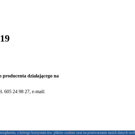
019
o producenta działającego na
l. 605 24 98 27, e-mail:
urządzeniu, z którego korzystam tzw. plików cookies oraz na przetwarzanie moich danych oso