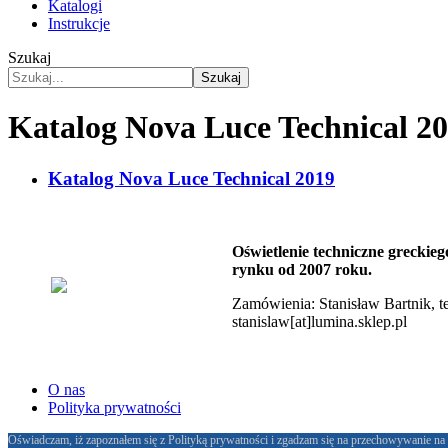
Katalogi
Instrukcje
Szukaj
Szukaj
Katalog Nova Luce Technical 2
Katalog Nova Luce Technical 2019
Oświetlenie techniczne greckieg
rynku od 2007 roku.
Zamówienia: Stanisław Bartnik, te
stanislaw[at]lumina.sklep.pl
O nas
Polityka prywatności
Oświadczam, iż zapoznałem się z Polityką prywatności i zgadzam się na przechowywanie na 