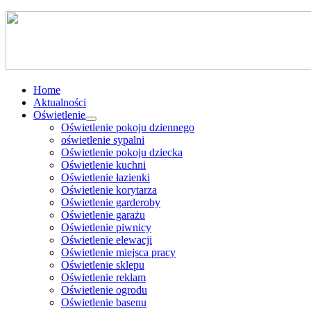
Home
Aktualności
Oświetlenie
Oświetlenie pokoju dziennego
oświetlenie sypalni
Oświetlenie pokoju dziecka
Oświetlenie kuchni
Oświetlenie łazienki
Oświetlenie korytarza
Oświetlenie garderoby
Oświetlenie garażu
Oświetlenie piwnicy
Oświetlenie elewacji
Oświetlenie miejsca pracy
Oświetlenie sklepu
Oświetlenie reklam
Oświetlenie ogrodu
Oświetlenie basenu