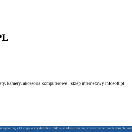
PL
y, kamery, akcesoria komputerowe - sklep internetowy infosoft.pl
urządzeniu, z którego korzystam tzw. plików cookies oraz na przetwarzanie moich danych oso